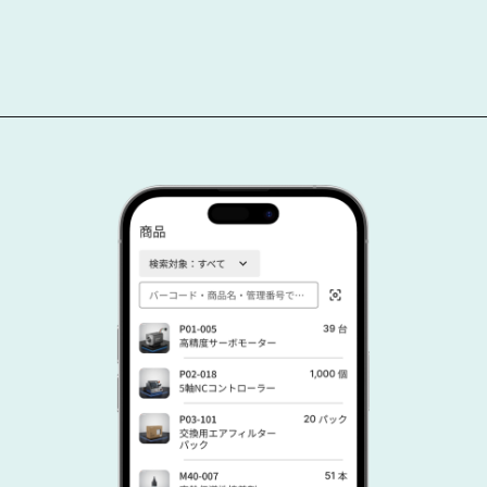
開いています
https://monoc.app/case/electrical-construction-usage/