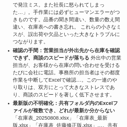
で発注ミス。また社長に怒られてしまっ
た…」。手作業には必ずヒューマンエラーがつ
きものです。品番の聞き間違い、数量の数え間
違い、在庫表への書き忘れ。 これらの小さなミ
スが、誤出荷や欠品といった大きなトラブルに
つながります。
確認の手間：営業担当が外出先から在庫を確認
できず、商談のスピードが落ちる
外出中の営業
担当が、お客様から在庫の問い合わせを受ける
たびに会社に電話。事務所の担当者はその都度
作業を中断してExcelで確認…。この一連のや
り取りは、双方にとって大きなストレスであ
り、商談のスピードを著しく低下させます。
最新版の不明確化：共有フォルダ内のExcelフ
ァイルが複数でき、どれが最新か分からない
「在庫表_20250808.xlsx」「在庫表_最新
版.xlsx」「在庫表_佐藤修正版.xlsx」…。共有