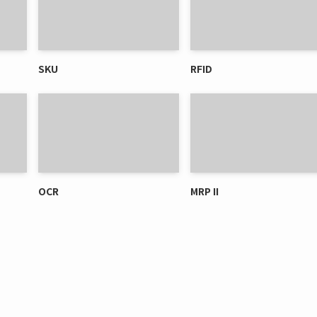
SKU
RFID
OCR
MRP II